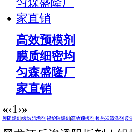
高效预模剂
膜质细密均
匀森盛隆厂
家直销
«
‹
1
›
»
膜阻垢剂
|
缓蚀阻垢剂
|
锅炉除垢剂
|
高效预模剂
|
换热器清洗剂
|
反